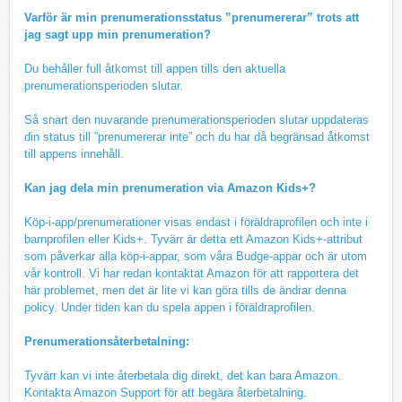
Varför är min prenumerationsstatus ”prenumererar” trots att
jag sagt upp min prenumeration?
Du behåller full åtkomst till appen tills den aktuella
prenumerationsperioden slutar.
Så snart den nuvarande prenumerationsperioden slutar uppdateras
din status till ”prenumererar inte” och du har då begränsad åtkomst
till appens innehåll.
Kan jag dela min prenumeration via Amazon Kids+?
Köp-i-app/prenumerationer visas endast i föräldraprofilen och inte i
barnprofilen eller Kids+. Tyvärr är detta ett Amazon Kids+-attribut
som påverkar alla köp-i-appar, som våra Budge-appar och är utom
vår kontroll. Vi har redan kontaktat Amazon för att rapportera det
här problemet, men det är lite vi kan göra tills de ändrar denna
policy. Under tiden kan du spela appen i föräldraprofilen.
Prenumerationsåterbetalning:
Tyvärr kan vi inte återbetala dig direkt, det kan bara Amazon.
Kontakta Amazon Support för att begära återbetalning.