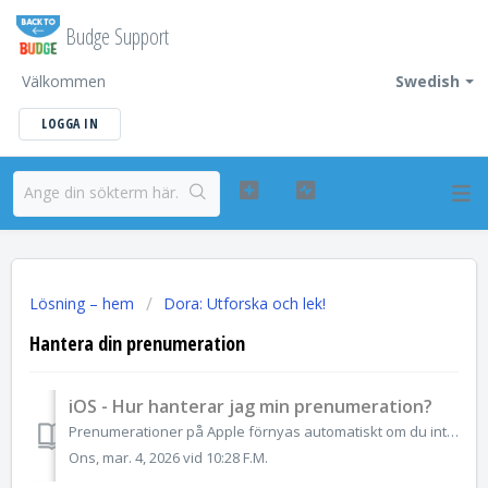
Budge Support
Välkommen
Swedish
LOGGA IN
Lösning – hem
Dora: Utforska och lek!
Hantera din prenumeration
iOS - Hur hanterar jag min prenumeration?
Prenumerationer på Apple förnyas automatiskt om du inte avslutar prenumerationen. Om du inte längre vill ha prenumerationen på någon app kan du när som hels...
Ons, mar. 4, 2026 vid 10:28 F.M.