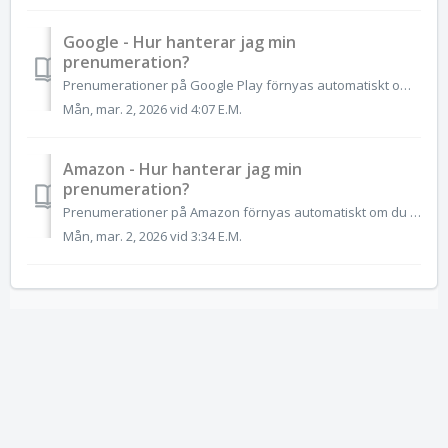
Google - Hur hanterar jag min
prenumeration?
Prenumerationer på Google Play förnyas automatiskt om du inte avslutar prenumerationen. Om du inte längre vill ha prenumerationen på någon app kan du när so...
Mån, mar. 2, 2026 vid 4:07 E.M.
Amazon - Hur hanterar jag min
prenumeration?
Prenumerationer på Amazon förnyas automatiskt om du inte avslutar prenumerationen. Om du inte längre vill ha prenumerationen kan du när som helst avbryta di...
Mån, mar. 2, 2026 vid 3:34 E.M.