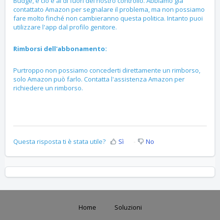
Budge, e ciò è al di fuori del nostro controllo. Abbiamo già
contattato Amazon per segnalare il problema, ma non possiamo
fare molto finché non cambieranno questa politica. Intanto puoi
utilizzare l'app dal profilo genitore.
Rimborsi dell'abbonamento:
Purtroppo non possiamo concederti direttamente un rimborso,
solo Amazon può farlo. Contatta l'assistenza Amazon per
richiedere un rimborso.
Questa risposta ti è stata utile?
Sì
No
Home
Soluzioni