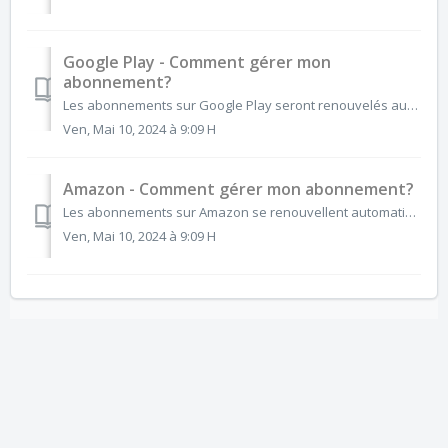
Google Play - Comment gérer mon
abonnement?
Les abonnements sur Google Play seront renouvelés automatiquement à moins que vous ne vous désabonniez. Si vous ne souhaitez plus souscrire à une applicatio...
Ven, Mai 10, 2024 à 9:09 H
Amazon - Comment gérer mon abonnement?
Les abonnements sur Amazon se renouvellent automatiquement sauf si vous vous désabonnez. Si vous ne souhaitez plus l'abonnement, vous pouvez l'...
Ven, Mai 10, 2024 à 9:09 H