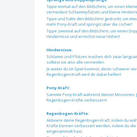
Tippe einmal auf den Bildschirm, um einen klei
vermeidest Schlammpfützen und kleine Hinderni
Tippe und halte den Bildschirm gedrückt, um etwa
mehr Pony-Kraft und springst über die Löcher!
Tippe zweimal auf den Bildschirm, um einen Do
Hindernisse und erreichst neue Höhen!
Hindernisse:
Schlamm und Pfützen machen dich zwar langsame
solltest sie also alle vermeiden.
Je weiter du im Spiel kommst, desto schwerer wi
Regenbogen-Kraft wird dir dabei helfen!
Pony-Kraft:
Sammle Pony-Kraft während deinen Missionen. J
Regenbogen-Kräfte verbessern!
Regenbogen-Kräfte:
Aktiviere deine Regenbogen-Kraft, indem du wä
Kräfte können verbessert werden, indem du die 
eingesammelt hast.