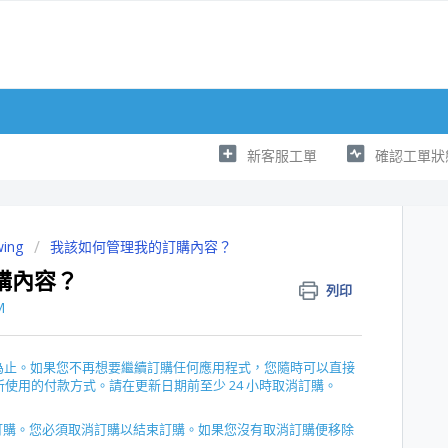
新客服工單
確認工單狀
wing
我該如何管理我的訂購內容？
訂購內容？
列印
M
購為止。如果您不再想要繼續訂購任何應用程式，您隨時可以直接
以更改您所使用的付款方式。請在更新日期前至少 24 小時取消訂購。
訂購。您必須取消訂購以結束訂購。如果您沒有取消訂購便移除