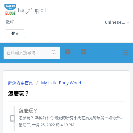
Budge Support
歡迎
Chinese...
登入
解決方案首頁
My Little Pony World
怎麼玩？
怎麼玩？
怎麼玩？ 準備好和你最愛的所有小馬在馬兒彎展開一段奇妙旅程吧！完成活動就能獲得禮物，用有趣的物品填滿水晶亮亮屋、展現你自己吧！ 造訪室外地點時，點擊螢幕下方的任意小馬，即可以此角色遊玩。點擊左下方的角色按鈕，即可隨時切換你的小馬。訂閱即可選擇所有小馬。 點擊或長按螢幕即可在遊戲世界內移動...
星期二, 十月 25, 2022 於 4:19 PM