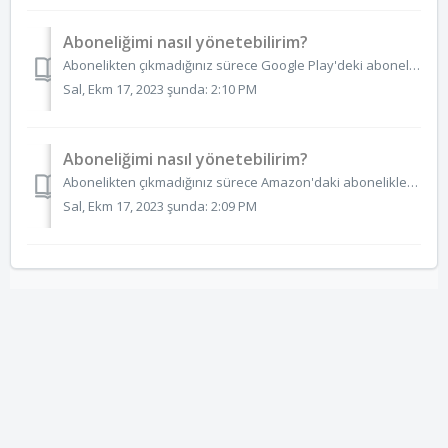
Aboneliğimi nasıl yönetebilirim?
Abonelikten çıkmadığınız sürece Google Play'deki abonelikler otomatik olarak yenilenecektir. Herhangi bir uygulama için abonelik istemiyorsanız doğrudan...
Sal, Ekm 17, 2023 şunda: 2:10 PM
Aboneliğimi nasıl yönetebilirim?
Abonelikten çıkmadığınız sürece Amazon'daki abonelikler otomatik olarak yenilenecektir. Aboneliği artık istemiyorsanız doğrudan Amazon Appstore'dan ...
Sal, Ekm 17, 2023 şunda: 2:09 PM