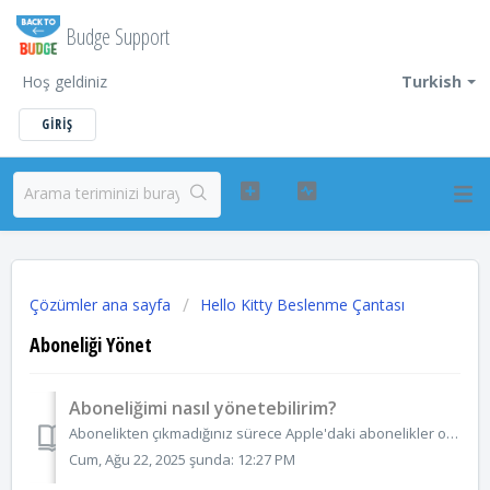
Budge Support
Hoş geldiniz
Turkish
GIRIŞ
Çözümler ana sayfa
Hello Kitty Beslenme Çantası
Aboneliği Yönet
Aboneliğimi nasıl yönetebilirim?
Abonelikten çıkmadığınız sürece Apple'daki abonelikler otomatik olarak yenilenecektir. Herhangi bir uygulama için abonelik istemiyorsanız doğrudan Apple...
Cum, Ağu 22, 2025 şunda: 12:27 PM