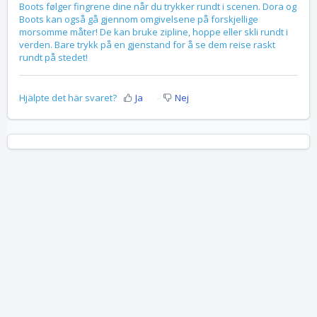
Boots følger fingrene dine når du trykker rundt i scenen. Dora og
Boots kan også gå gjennom omgivelsene på forskjellige
morsomme måter! De kan bruke zipline, hoppe eller skli rundt i
verden. Bare trykk på en gjenstand for å se dem reise raskt
rundt på stedet!
Hjälpte det här svaret?
Ja
Nej