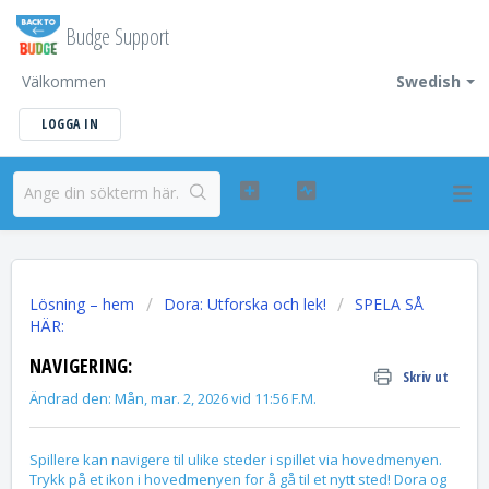
Budge Support
Välkommen
Swedish
LOGGA IN
Lösning – hem
Dora: Utforska och lek!
SPELA SÅ
HÄR:
NAVIGERING:
Skriv ut
Ändrad den: Mån, mar. 2, 2026 vid 11:56 F.M.
Spillere kan navigere til ulike steder i spillet via hovedmenyen.
Trykk på et ikon i hovedmenyen for å gå til et nytt sted! Dora og