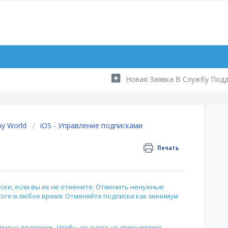
Новая Заявка В Службу Под
ny World
iOS - Управление подписками
Печать
ски, если вы их не отмените. Отменить ненужные
tore в любое время. Отменяйте подписки как минимум
тмену подписки. Чтобы со счета не списывались