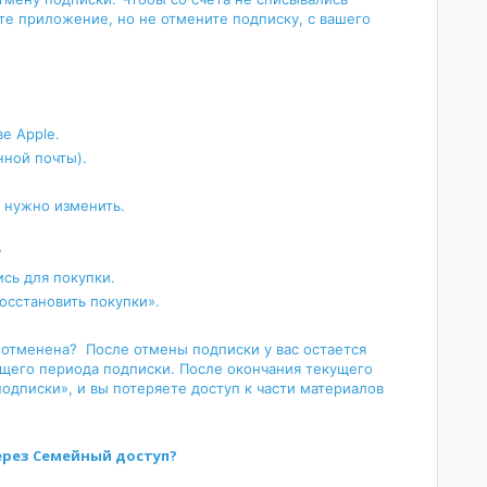
ите приложение, но не отмените подписку, с вашего
ве Apple.
онной почты).
о нужно изменить.
?
ись для покупки.
осстановить покупки».
 отменена? После отмены подписки у вас остается
щего периода подписки. После окончания текущего
подписки», и вы потеряете доступ к части материалов
ерез Семейный доступ?