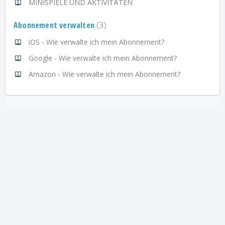
MINISPIELE UND AKTIVITÄTEN
Abonnement verwalten
3
iOS - Wie verwalte ich mein Abonnement?
Google - Wie verwalte ich mein Abonnement?
Amazon - Wie verwalte ich mein Abonnement?